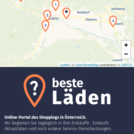
1
Laden der Karte...
2
4
3
+
−
Leaflet
| ©
OpenStreetMap
contributors ©
CARTO
Online-Portal des Shoppings in Österreich.
Wir begleiten Sie tagtäglich in Ihre Einkäuffe : Einkaufs
Aktualitäten und noch andere Service-Dienstleistungen.