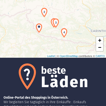
2
Laden der Karte...
1
3
4
+
−
Leaflet
| ©
OpenStreetMap
contributors ©
CARTO
Online-Portal des Shoppings in Österreich.
Wir begleiten Sie tagtäglich in Ihre Einkäuffe : Einkaufs