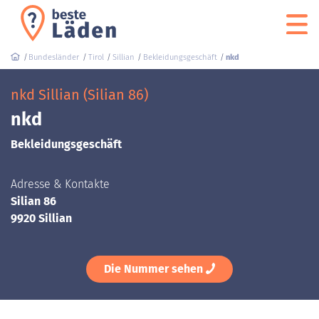
Bundesländer
Tirol
Sillian
Bekleidungsgeschäft
nkd
nkd Sillian (Silian 86)
nkd
Bekleidungsgeschäft
Adresse & Kontakte
Silian 86
9920 Sillian
Die Nummer sehen