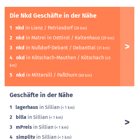
Die Nkd Geschäfte in der Nähe
1
nkd
in Lienz / Patriasdorf
(28 km)
2
nkd
in Matrei in Osttirol / Kaltenhaus
(29 km)
3
nkd
in Nußdorf-Debant / Debanttal
(31 km)
4
nkd
in Kötschach-Mauthen / Kötschach
(45
km)
5
nkd
in Mittersill / Paßthurn
(60 km)
Geschäfte in der Nähe
1
lagerhaus
in Sillian
(< 1 km)
2
billa
in Sillian
(< 1 km)
3
mPreis
in Sillian
(< 1 km)
4
simplitv
in Sillian
(< 1 km)