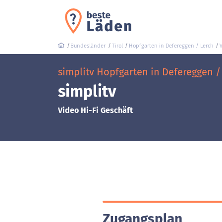
Bundesländer
Tirol
Hopfgarten in Defereggen / Lerch
V
simplitv Hopfgarten in Defereggen / 
simplitv
Video Hi-Fi Geschäft
Zugangsplan