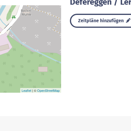
Defereggen / Le
Zeitpläne hinzufügen
Leaflet
| ©
OpenStreetMap