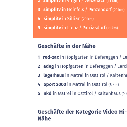
2
simplitv
in Virgen / Welzelach
(11 km)
3
simplitv
in Heinfels / Panzendorf
(20 km)
4
simplitv
in Sillian
(20 km)
5
simplitv
in Lienz / Patriasdorf
(21 km)
Geschäfte in der Nähe
1
red-zac
in Hopfgarten in Defereggen / L
2
adeg
in Hopfgarten in Defereggen / Ler
3
lagerhaus
in Matrei in Osttirol / Kalten
4
Sport 2000
in Matrei in Osttirol
(8 km)
5
nkd
in Matrei in Osttirol / Kaltenhaus
(9 
Geschäfte der Kategorie Video Hi-
Nähe