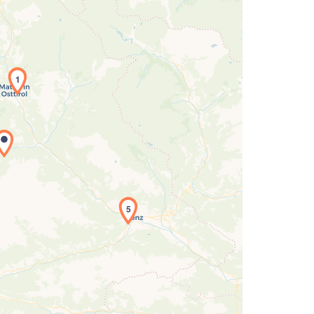
1
Laden der Karte...
5