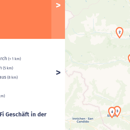
2
erch
(< 1 km)
ch
(5 km)
haus
(8 km)
km)
3
4
Fi Geschäft in der