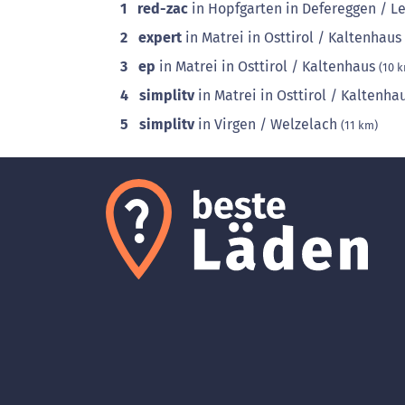
1
red-zac
in Hopfgarten in Defereggen / L
2
expert
in Matrei in Osttirol / Kaltenhaus
3
ep
in Matrei in Osttirol / Kaltenhaus
(10 
4
simplitv
in Matrei in Osttirol / Kaltenha
5
simplitv
in Virgen / Welzelach
(11 km)