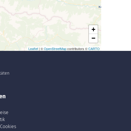
+
−
Leaflet
| ©
OpenStreetMap
contributors ©
CARTO
itäten
en
eise
tik
 Cookies