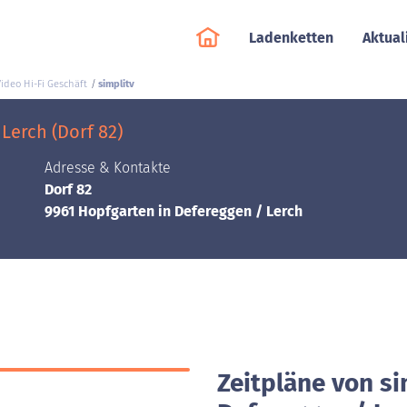
Ladenketten
Aktual
ideo Hi-Fi Geschäft
simplitv
Lerch (Dorf 82)
Adresse & Kontakte
Dorf 82
9961 Hopfgarten in Defereggen / Lerch
Zeitpläne von si