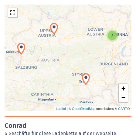
3
Laden der Karte...
+
−
Leaflet
| ©
OpenStreetMap
contributors ©
CARTO
Conrad
6 Geschäfte für diese Ladenkette auf der Webseite.