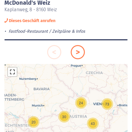
McDonald's Weiz
Kaplanweg, 8 - 8160 Weiz
Dieses Geschäft anrufen
Fastfood-Restaurant
Zeitpläne & Infos
24
73
Laden der Karte...
30
20
43