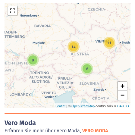
11
14
Laden der Karte...
9
6
+
−
Leaflet
| ©
OpenStreetMap
contributors ©
CARTO
Vero Moda
Erfahren Sie mehr über Vero Moda,
VERO MODA