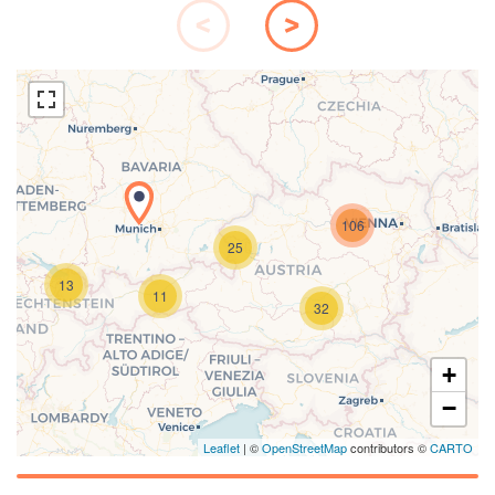
106
25
Laden der Karte...
13
11
32
+
−
Leaflet
| ©
OpenStreetMap
contributors ©
CARTO