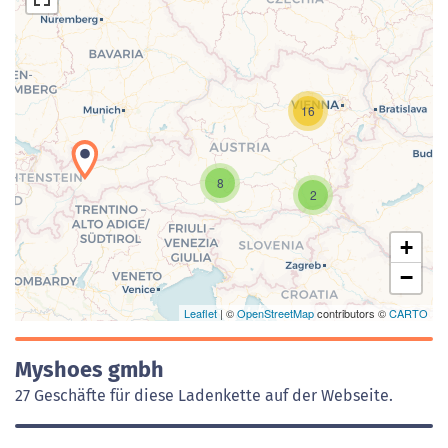
16
Laden der Karte...
8
2
+
−
Leaflet
| ©
OpenStreetMap
contributors ©
CARTO
Myshoes gmbh
27 Geschäfte für diese Ladenkette auf der Webseite.