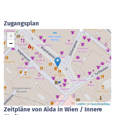
Zugangsplan
+
−
Leaflet
| ©
OpenStreetMap
Zeitpläne von Aïda in Wien / Innere