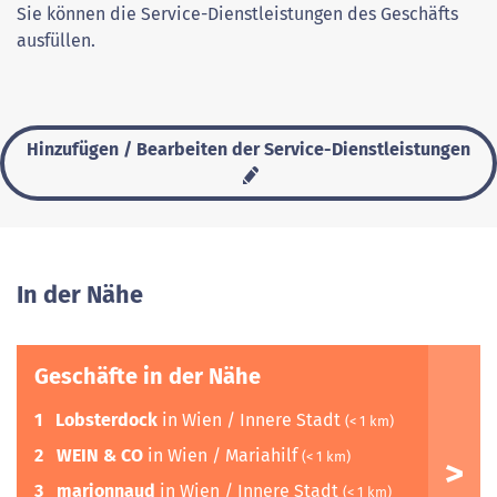
Sie können die Service-Dienstleistungen des Geschäfts
ausfüllen.
Hinzufügen / Bearbeiten der Service-Dienstleistungen
In der Nähe
Geschäfte in der Nähe
1
Lobsterdock
in Wien / Innere Stadt
(< 1 km)
2
WEIN & CO
in Wien / Mariahilf
(< 1 km)
3
marionnaud
in Wien / Innere Stadt
(< 1 km)