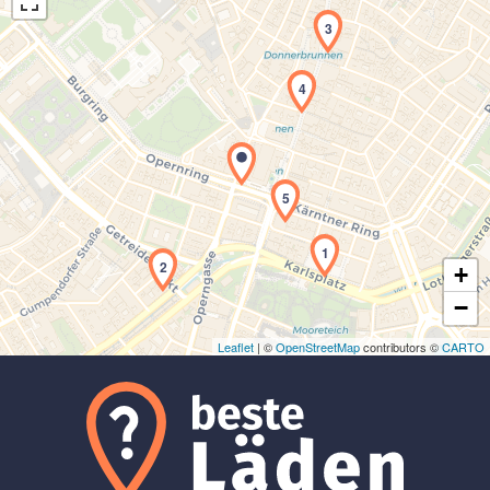
3
4
Laden der Karte...
5
1
2
+
−
Leaflet
| ©
OpenStreetMap
contributors ©
CARTO