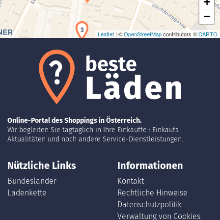
+
−
3
Leaflet
| ©
OpenStreetMap
contributors ©
CARTO
Online-Portal des Shoppings in Österreich.
Wir begleiten Sie tagtäglich in Ihre Einkäuffe : Einkaufs
4
Aktualitäten und noch andere Service-Dienstleistungen.
Nützliche Links
Informationen
Bundesländer
Kontakt
Ladenkette
Rechtliche Hinweise
Datenschutzpolitik
Verwaltung von Cookies