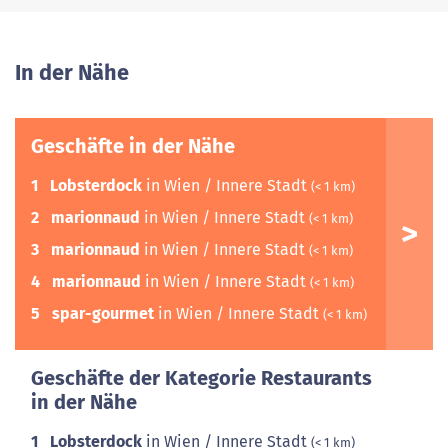
In der Nähe
Geschäfte in der Nähe
1
Lobsterdock
in Wien / Innere Stadt
(< 1 km)
2
marionnaud
in Wien / Innere Stadt
(< 1 km)
3
marionnaud
in Wien / Innere Stadt
(< 1 km)
4
marionnaud
in Wien / Innere Stadt
(< 1 km)
5
spar-gourmet
in Wien / Innere Stadt
(< 1 km)
Geschäfte der Kategorie Restaurants
in der Nähe
1
Lobsterdock
in Wien / Innere Stadt
(< 1 km)