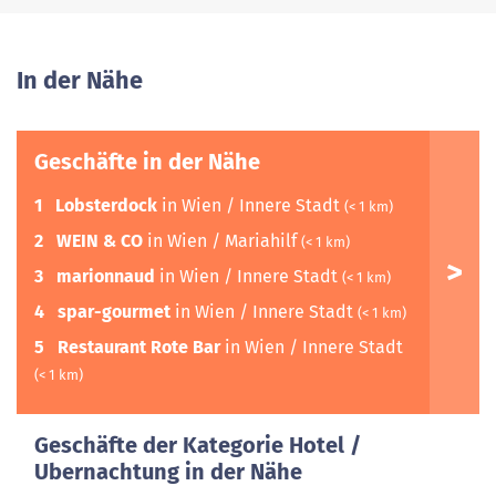
In der Nähe
Geschäfte in der Nähe
1
Lobsterdock
in Wien / Innere Stadt
(< 1 km)
2
WEIN & CO
in Wien / Mariahilf
(< 1 km)
3
marionnaud
in Wien / Innere Stadt
(< 1 km)
4
spar-gourmet
in Wien / Innere Stadt
(< 1 km)
5
Restaurant Rote Bar
in Wien / Innere Stadt
(< 1 km)
Geschäfte der Kategorie Hotel /
Ubernachtung in der Nähe