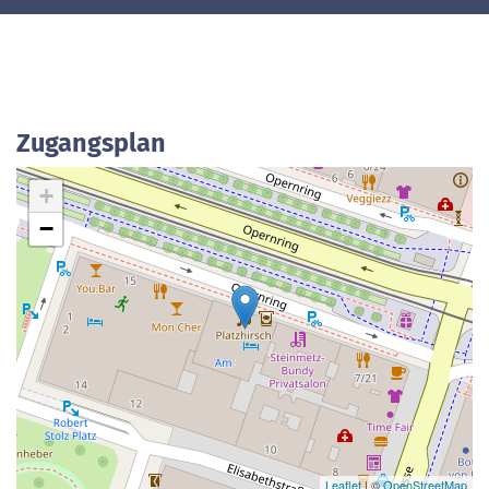
Zugangsplan
+
−
Leaflet
| ©
OpenStreetMap