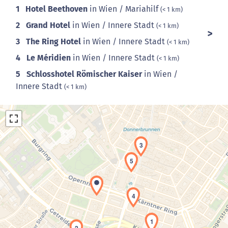
1
Hotel Beethoven
in Wien / Mariahilf
(< 1 km)
2
Grand Hotel
in Wien / Innere Stadt
(< 1 km)
3
The Ring Hotel
in Wien / Innere Stadt
(< 1 km)
4
Le Méridien
in Wien / Innere Stadt
(< 1 km)
5
Schlosshotel Römischer Kaiser
in Wien /
Innere Stadt
(< 1 km)
3
5
Laden der Karte...
4
1