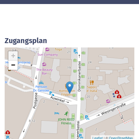
Zugangsplan
+
−
Leaflet
| ©
OpenStreetMap