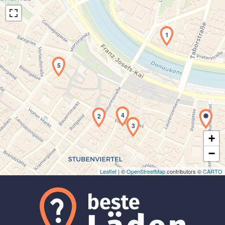
1
5
Laden der Karte...
4
2
3
+
−
Leaflet
| ©
OpenStreetMap
contributors ©
CARTO