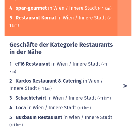
4
spar-gourmet
in Wien / Innere Stadt
(< 1 km)
5
Restaurant Kornat
in Wien / Innere Stadt
(<
1 km)
Geschäfte der Kategorie Restaurants
in der Nähe
1
ef16 Restaurant
in Wien / Innere Stadt
(< 1
km)
2
Kardos Restaurant & Catering
in Wien /
Innere Stadt
(< 1 km)
3
Schachtelwirt
in Wien / Innere Stadt
(< 1 km)
4
Loca
in Wien / Innere Stadt
(< 1 km)
5
Buxbaum Restaurant
in Wien / Innere Stadt
(< 1 km)