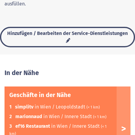
ausfüllen.
Hinzufügen / Bearbeiten der Service-Dienstleistungen
In der Nähe
Geschäfte in der Nähe
1
simplitv
in Wien / Leopoldstadt
(< 1 km)
2
marionnaud
in Wien / Innere Stadt
(< 1 km)
3
ef16 Restaurant
in Wien / Innere Stadt
(< 1
km)