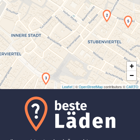
2
5
Laden der Karte...
+
−
3
Leaflet
| ©
OpenStreetMap
contributors ©
CARTO