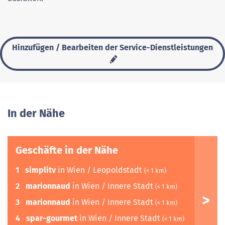
Hinzufügen / Bearbeiten der Service-Dienstleistungen
In der Nähe
Geschäfte in der Nähe
1
simplitv
in Wien / Leopoldstadt
(< 1 km)
2
marionnaud
in Wien / Innere Stadt
(< 1 km)
3
marionnaud
in Wien / Innere Stadt
(< 1 km)
4
spar-gourmet
in Wien / Innere Stadt
(< 1 km)