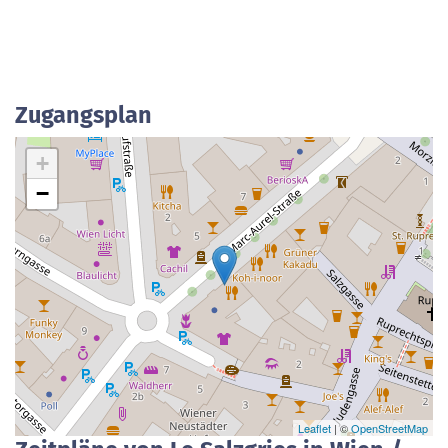
Zugangsplan
+
−
Leaflet
| ©
OpenStreetMap