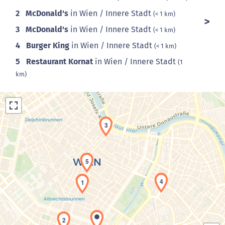
2
McDonald's
in Wien / Innere Stadt
(< 1 km)
3
McDonald's
in Wien / Innere Stadt
(< 1 km)
4
Burger King
in Wien / Innere Stadt
(< 1 km)
5
Restaurant Kornat
in Wien / Innere Stadt
(1
km)
3
5
Laden der Karte...
4
1
2