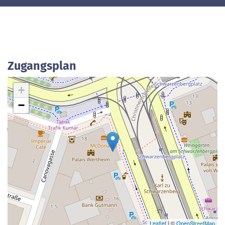
Zugangsplan
+
−
Leaflet
| ©
OpenStreetMap