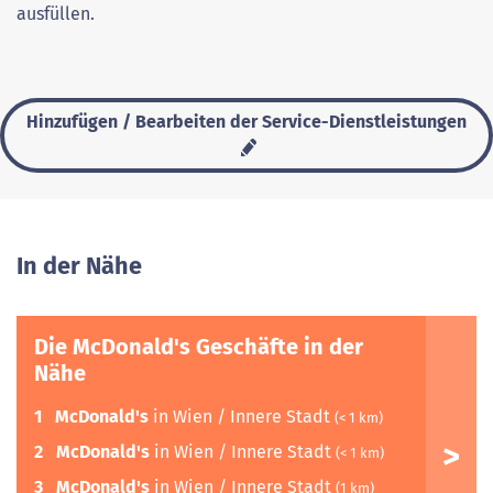
ausfüllen.
Hinzufügen / Bearbeiten der Service-Dienstleistungen
In der Nähe
Die McDonald's Geschäfte in der
Nähe
1
McDonald's
in Wien / Innere Stadt
(< 1 km)
2
McDonald's
in Wien / Innere Stadt
(< 1 km)
3
McDonald's
in Wien / Innere Stadt
(1 km)