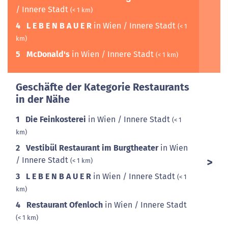
/ Innere Stadt
(< 1 km)
4
L E B E N B A U E R
in Wien / Innere Stadt
(< 1
km)
5
McDonald's
in Wien / Innere Stadt
(< 1 km)
Geschäfte der Kategorie Restaurants
in der Nähe
1
Die Feinkosterei
in Wien / Innere Stadt
(< 1
km)
2
Vestibül Restaurant im Burgtheater
in Wien
/ Innere Stadt
(< 1 km)
3
L E B E N B A U E R
in Wien / Innere Stadt
(< 1
km)
4
Restaurant Ofenloch
in Wien / Innere Stadt
(< 1 km)