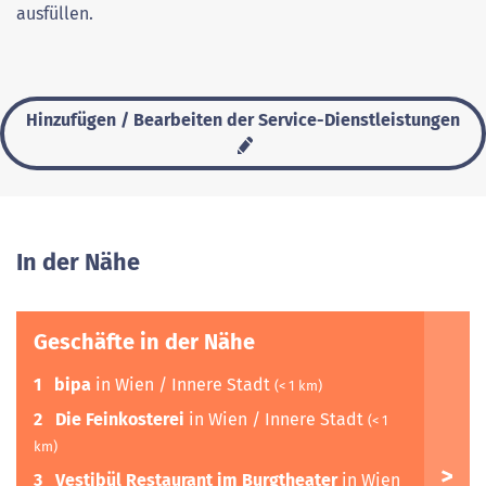
ausfüllen.
Hinzufügen / Bearbeiten der Service-Dienstleistungen
In der Nähe
Geschäfte in der Nähe
1
bipa
in Wien / Innere Stadt
(< 1 km)
2
Die Feinkosterei
in Wien / Innere Stadt
(< 1
km)
3
Vestibül Restaurant im Burgtheater
in Wien