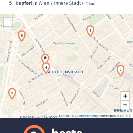
5
Hupferl
in Wien / Innere Stadt
(< 1 km)
1
5
Laden der Karte...
4
2
3
+
−
Leaflet
| ©
OpenStreetMap
contributors ©
CARTO