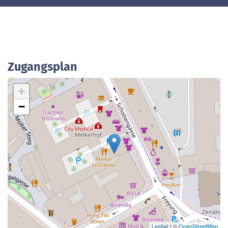
Zugangsplan
+
−
Leaflet
| ©
OpenStreetMap