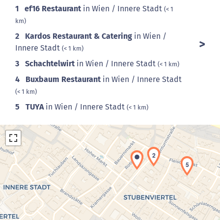
1
ef16 Restaurant
in Wien / Innere Stadt
(< 1
km)
2
Kardos Restaurant & Catering
in Wien /
Innere Stadt
(< 1 km)
3
Schachtelwirt
in Wien / Innere Stadt
(< 1 km)
4
Buxbaum Restaurant
in Wien / Innere Stadt
(< 1 km)
4
5
TUYA
in Wien / Innere Stadt
(< 1 km)
2
5
Laden der Karte...