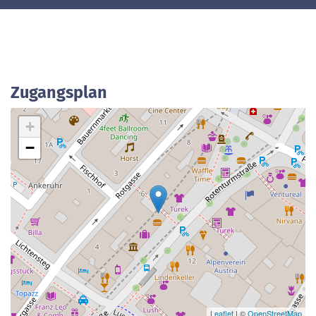
Zugangsplan
+
−
Leaflet
| ©
OpenStreetMap