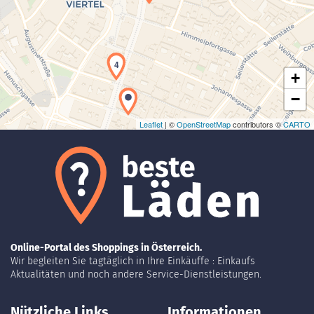
Laden der Karte...
4
+
−
Leaflet
| ©
OpenStreetMap
contributors ©
CARTO
5
Online-Portal des Shoppings in Österreich.
Wir begleiten Sie tagtäglich in Ihre Einkäuffe : Einkaufs
Aktualitäten und noch andere Service-Dienstleistungen.
1
Nützliche Links
Informationen