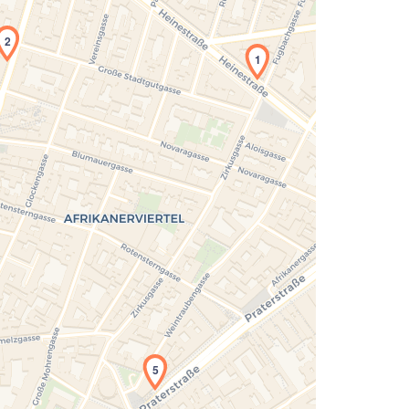
2
1
Laden der Karte...
5