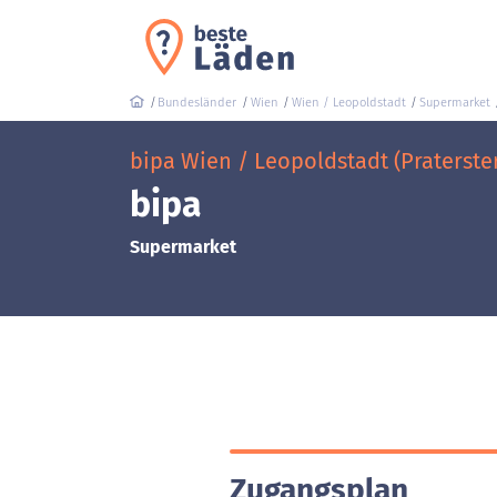
Bundesländer
Wien
Wien / Leopoldstadt
Supermarket
bipa Wien / Leopoldstadt (Praterst
bipa
Supermarket
Zugangsplan