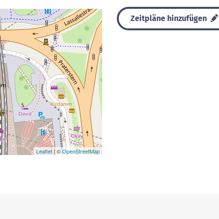
Zeitpläne hinzufügen
Leaflet
| ©
OpenStreetMap