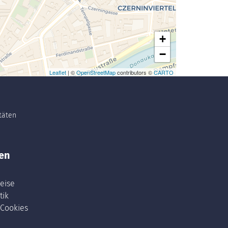
+
−
Leaflet
| ©
OpenStreetMap
contributors ©
CARTO
itäten
en
eise
tik
 Cookies