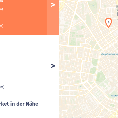
m)
m)
4
km)
km)
ket in der Nähe