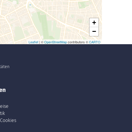
+
−
Leaflet
| ©
OpenStreetMap
contributors ©
CARTO
itäten
en
eise
tik
 Cookies