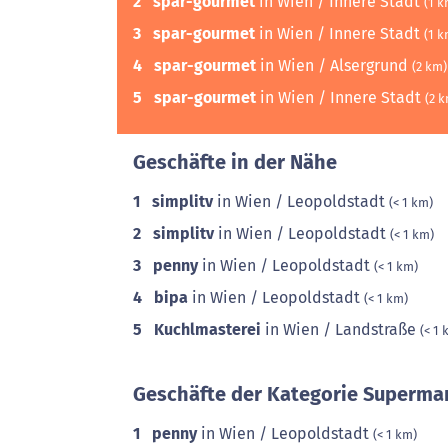
2
spar-gourmet
in Wien / Innere Stadt
(1 k
3
spar-gourmet
in Wien / Innere Stadt
(1 k
4
spar-gourmet
in Wien / Alsergrund
(2 km)
5
spar-gourmet
in Wien / Innere Stadt
(2 
Geschäfte in der Nähe
1
simplitv
in Wien / Leopoldstadt
(< 1 km)
2
simplitv
in Wien / Leopoldstadt
(< 1 km)
3
penny
in Wien / Leopoldstadt
(< 1 km)
4
bipa
in Wien / Leopoldstadt
(< 1 km)
5
Kuchlmasterei
in Wien / Landstraße
(< 1 
Geschäfte der Kategorie Supermar
1
penny
in Wien / Leopoldstadt
(< 1 km)