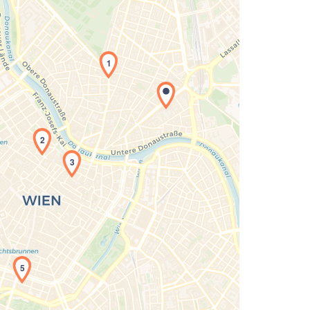
1
2
3
Laden der Karte...
5