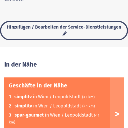
Hinzufügen / Bearbeiten der Service-Dienstleistungen
In der Nähe
Geschäfte in der Nähe
1
simplitv
in Wien / Leopoldstadt
(< 1 km)
2
simplitv
in Wien / Leopoldstadt
(< 1 km)
3
spar-gourmet
in Wien / Leopoldstadt
(< 1
km)