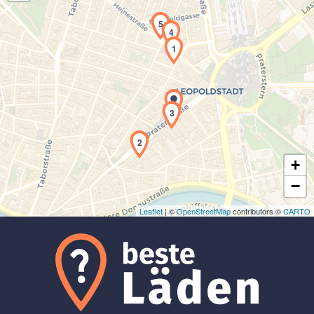
5
4
1
Laden der Karte...
3
2
+
−
Leaflet
| ©
OpenStreetMap
contributors ©
CARTO