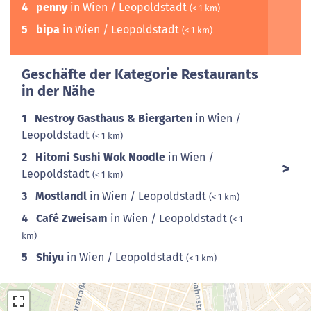
4
penny
in Wien / Leopoldstadt
(< 1 km)
5
bipa
in Wien / Leopoldstadt
(< 1 km)
Geschäfte der Kategorie Restaurants
in der Nähe
1
Nestroy Gasthaus & Biergarten
in Wien /
Leopoldstadt
(< 1 km)
2
Hitomi Sushi Wok Noodle
in Wien /
Leopoldstadt
(< 1 km)
3
Mostlandl
in Wien / Leopoldstadt
(< 1 km)
4
Café Zweisam
in Wien / Leopoldstadt
(< 1
km)
5
Shiyu
in Wien / Leopoldstadt
(< 1 km)