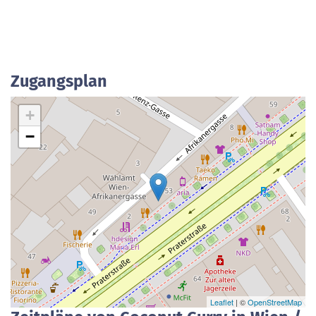
Zugangsplan
+
−
Leaflet
| ©
OpenStreetMap