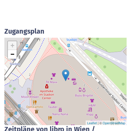
Zugangsplan
+
−
Leaflet
| ©
OpenStreetMap
Zeitpläne von libro in Wien /