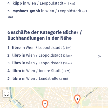
4
klipp
in Wien / Leopoldstadt
(< 1 km)
5
myshoes-gmbh
in Wien / Leopoldstadt
(< 1
km)
Geschäfte der Kategorie Bücher /
Buchhandlungen in der Nähe
1
libro
in Wien / Leopoldstadt
(2 km)
2
libro
in Wien / Leopoldstadt
(3 km)
3
libro
in Wien / Leopoldstadt
(3 km)
4
libro
in Wien / Innere Stadt
(3 km)
5
libro
in Wien / Landstraße
(3 km)
1
2