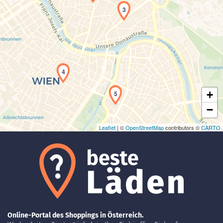
3
Laden der Karte...
4
+
5
−
Leaflet
| ©
OpenStreetMap
contributors ©
CARTO
Online-Portal des Shoppings in Österreich.