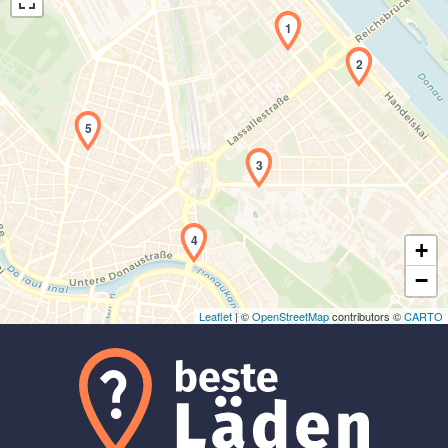
1
2
5
Laden der Karte...
3
4
+
−
Leaflet
| ©
OpenStreetMap
contributors ©
CARTO