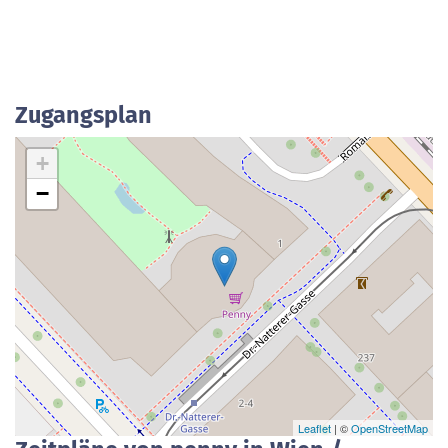
Zugangsplan
+
−
Leaflet
| ©
OpenStreetMap