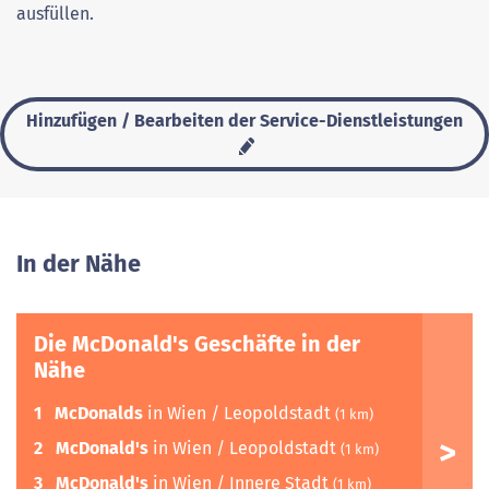
ausfüllen.
Hinzufügen / Bearbeiten der Service-Dienstleistungen
In der Nähe
Die McDonald's Geschäfte in der
Nähe
1
McDonalds
in Wien / Leopoldstadt
(1 km)
2
McDonald's
in Wien / Leopoldstadt
(1 km)
3
McDonald's
in Wien / Innere Stadt
(1 km)