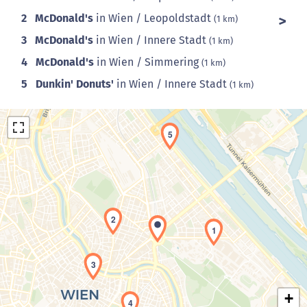
2
McDonald's
in Wien / Leopoldstadt
(1 km)
3
McDonald's
in Wien / Innere Stadt
(1 km)
4
McDonald's
in Wien / Simmering
(1 km)
5
Dunkin' Donuts'
in Wien / Innere Stadt
(1 km)
5
2
Laden der Karte...
1
3
+
4