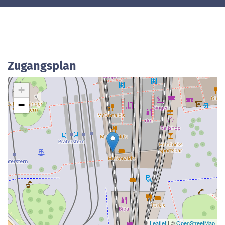
Zugangsplan
+
−
Leaflet
| ©
OpenStreetMap