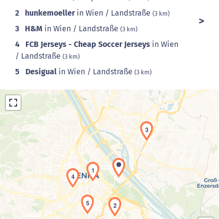
2
hunkemoeller
in Wien / Landstraße
(3 km)
3
H&M
in Wien / Landstraße
(3 km)
4
FCB Jerseys - Cheap Soccer Jerseys
in Wien
/ Landstraße
(3 km)
5
Desigual
in Wien / Landstraße
(3 km)
3
1
Laden der Karte...
4
5
2