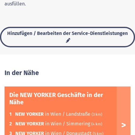
ausfüllen.
Hinzufügen / Bearbeiten der Service-Dienstleistungen
In der Nähe
Die NEW YORKER Geschäfte in der
Nähe
1
NEW YORKER
in Wien / Landstraße
(3 km)
2
NEW YORKER
in Wien / Simmering
(4 km)
3
NEW YORKER
in Wien / Donaustadt
(5 km)