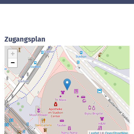
Zugangsplan
+
−
Leaflet
| ©
OpenStreetMap