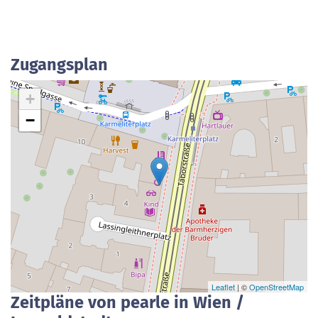
Zugangsplan
+
−
Leaflet
| ©
OpenStreetMap
Zeitpläne von pearle in Wien /