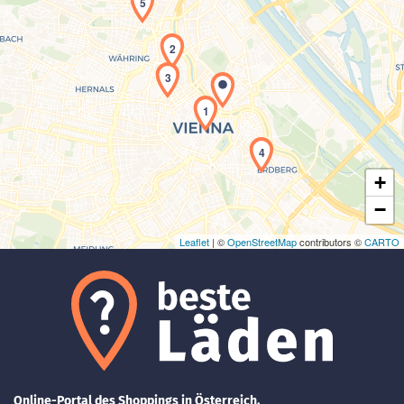
5
2
3
Laden der Karte...
1
4
+
−
Leaflet
| ©
OpenStreetMap
contributors ©
CARTO
Online-Portal des Shoppings in Österreich.