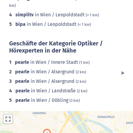
km)
4
simplitv
in Wien / Leopoldstadt
(< 1 km)
5
bipa
in Wien / Leopoldstadt
(< 1 km)
Geschäfte der Kategorie Optiker /
Hörexperten in der Nähe
1
pearle
in Wien / Innere Stadt
(1 km)
2
pearle
in Wien / Alsergrund
(2 km)
3
pearle
in Wien / Alsergrund
(2 km)
4
pearle
in Wien / Landstraße
(2 km)
5
pearle
in Wien / Döbling
(3 km)