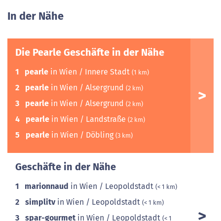
In der Nähe
Die Pearle Geschäfte in der Nähe
1
pearle
in Wien / Innere Stadt
(1 km)
2
pearle
in Wien / Alsergrund
(2 km)
3
pearle
in Wien / Alsergrund
(2 km)
4
pearle
in Wien / Landstraße
(2 km)
5
pearle
in Wien / Döbling
(3 km)
Geschäfte in der Nähe
1
marionnaud
in Wien / Leopoldstadt
(< 1 km)
2
simplitv
in Wien / Leopoldstadt
(< 1 km)
3
spar-gourmet
in Wien / Leopoldstadt
(< 1