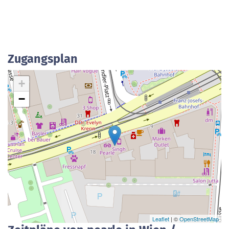
Zugangsplan
+
−
Leaflet
| ©
OpenStreetMap