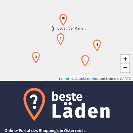
Laden der Karte...
1
4
3
+
5
−
Leaflet
| ©
OpenStreetMap
contributors ©
CARTO
Online-Portal des Shoppings in Österreich.