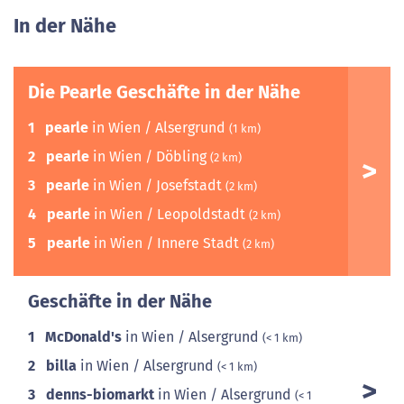
In der Nähe
Die Pearle Geschäfte in der Nähe
1
pearle
in Wien / Alsergrund
(1 km)
2
pearle
in Wien / Döbling
(2 km)
3
pearle
in Wien / Josefstadt
(2 km)
4
pearle
in Wien / Leopoldstadt
(2 km)
5
pearle
in Wien / Innere Stadt
(2 km)
Geschäfte in der Nähe
1
McDonald's
in Wien / Alsergrund
(< 1 km)
2
billa
in Wien / Alsergrund
(< 1 km)
3
denns-biomarkt
in Wien / Alsergrund
(< 1