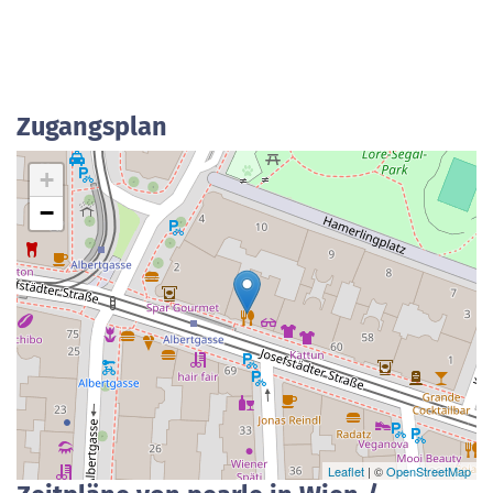
Zugangsplan
+
−
Leaflet
| ©
OpenStreetMap