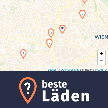
3
Laden der Karte...
1
2
+
4
−
Leaflet
| ©
OpenStreetMap
contributors ©
CARTO