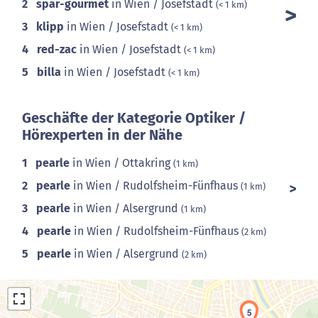
2
spar-gourmet
in Wien / Josefstadt
(< 1 km)
3
klipp
in Wien / Josefstadt
(< 1 km)
4
red-zac
in Wien / Josefstadt
(< 1 km)
5
billa
in Wien / Josefstadt
(< 1 km)
Geschäfte der Kategorie Optiker /
Hörexperten in der Nähe
1
pearle
in Wien / Ottakring
(1 km)
2
pearle
in Wien / Rudolfsheim-Fünfhaus
(1 km)
3
pearle
in Wien / Alsergrund
(1 km)
4
pearle
in Wien / Rudolfsheim-Fünfhaus
(2 km)
5
pearle
in Wien / Alsergrund
(2 km)
5