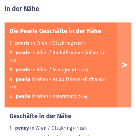
In der Nähe
Die Pearle Geschäfte in der Nähe
1
pearle
in Wien / Ottakring
(1 km)
2
pearle
in Wien / Rudolfsheim-Fünfhaus
(1
km)
3
pearle
in Wien / Alsergrund
(1 km)
4
pearle
in Wien / Rudolfsheim-Fünfhaus
(2
km)
5
pearle
in Wien / Alsergrund
(2 km)
Geschäfte in der Nähe
1
penny
in Wien / Ottakring
(< 1 km)