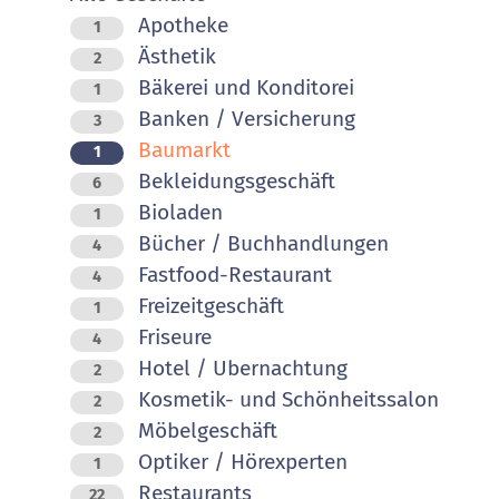
Apotheke
1
Ästhetik
2
Bäkerei und Konditorei
1
Banken / Versicherung
3
Baumarkt
1
Bekleidungsgeschäft
6
Bioladen
1
Bücher / Buchhandlungen
4
Fastfood-Restaurant
4
Freizeitgeschäft
1
Friseure
4
Hotel / Ubernachtung
2
Kosmetik- und Schönheitssalon
2
Möbelgeschäft
2
Optiker / Hörexperten
1
Restaurants
22