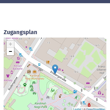
Zugangsplan
+
−
Leaflet
| ©
OpenStreetMap