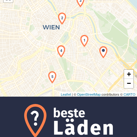
3
2
1
Laden der Karte...
4
+
5
−
Leaflet
| ©
OpenStreetMap
contributors ©
CARTO