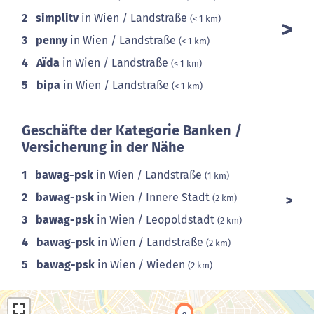
2
simplitv
in Wien / Landstraße
(< 1 km)
3
penny
in Wien / Landstraße
(< 1 km)
4
Aïda
in Wien / Landstraße
(< 1 km)
5
bipa
in Wien / Landstraße
(< 1 km)
Geschäfte der Kategorie Banken /
Versicherung in der Nähe
1
bawag-psk
in Wien / Landstraße
(1 km)
2
bawag-psk
in Wien / Innere Stadt
(2 km)
3
bawag-psk
in Wien / Leopoldstadt
(2 km)
4
bawag-psk
in Wien / Landstraße
(2 km)
5
bawag-psk
in Wien / Wieden
(2 km)