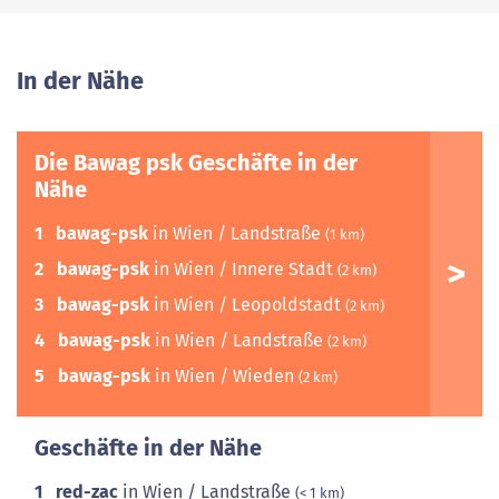
In der Nähe
Die Bawag psk Geschäfte in der
Nähe
1
bawag-psk
in Wien / Landstraße
(1 km)
2
bawag-psk
in Wien / Innere Stadt
(2 km)
3
bawag-psk
in Wien / Leopoldstadt
(2 km)
4
bawag-psk
in Wien / Landstraße
(2 km)
5
bawag-psk
in Wien / Wieden
(2 km)
Geschäfte in der Nähe
1
red-zac
in Wien / Landstraße
(< 1 km)