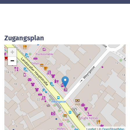
Zugangsplan
+
−
Leaflet
| ©
OpenStreetMap