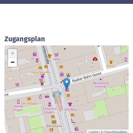
Zugangsplan
+
−
Leaflet
| ©
OpenStreetMap