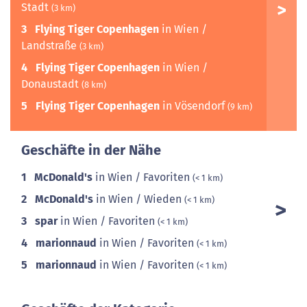
Stadt
(3 km)
3
Flying Tiger Copenhagen
in Wien /
Landstraße
(3 km)
4
Flying Tiger Copenhagen
in Wien /
Donaustadt
(8 km)
5
Flying Tiger Copenhagen
in Vösendorf
(9 km)
Geschäfte in der Nähe
1
McDonald's
in Wien / Favoriten
(< 1 km)
2
McDonald's
in Wien / Wieden
(< 1 km)
3
spar
in Wien / Favoriten
(< 1 km)
4
marionnaud
in Wien / Favoriten
(< 1 km)
5
marionnaud
in Wien / Favoriten
(< 1 km)