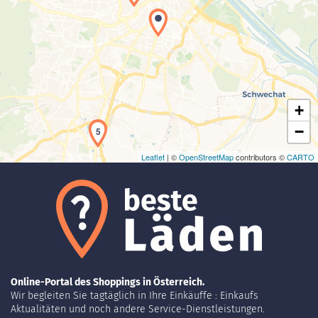
Laden der Karte...
+
−
5
Leaflet
| ©
OpenStreetMap
contributors ©
CARTO
Online-Portal des Shoppings in Österreich.
Wir begleiten Sie tagtäglich in Ihre Einkäuffe : Einkaufs
Aktualitäten und noch andere Service-Dienstleistungen.