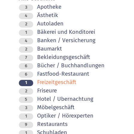
Apotheke
3
Ästhetik
4
Autoladen
2
Bäkerei und Konditorei
1
Banken / Versicherung
4
Baumarkt
2
Bekleidungsgeschäft
7
Bücher / Buchhandlungen
6
Fastfood-Restaurant
6
Freizeitgeschäft
1
Friseure
2
Hotel / Ubernachtung
5
Möbelgeschäft
3
Optiker / Hörexperten
1
Restaurants
9
Schuhladen
1