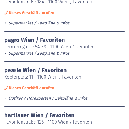
Favoritenstraße 184 - 1100 Wien / Favoriten
Dieses Geschäft anrufen
Supermarket
Zeitpläne & Infos
pagro Wien / Favoriten
Fernkorngasse 54-58 - 1100 Wien / Favoriten
Supermarket
Zeitpläne & Infos
pearle Wien / Favoriten
Keplerplatz 11 - 1100 Wien / Favoriten
Dieses Geschäft anrufen
Optiker / Hörexperten
Zeitpläne & Infos
hartlauer Wien / Favoriten
Favoritenstraße 126 - 1100 Wien / Favoriten