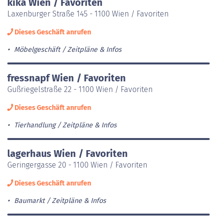
kika Wien / Favoriten
Laxenburger Straße 145 - 1100 Wien / Favoriten
Dieses Geschäft anrufen
Möbelgeschäft
Zeitpläne & Infos
fressnapf Wien / Favoriten
Gußriegelstraße 22 - 1100 Wien / Favoriten
Dieses Geschäft anrufen
Tierhandlung
Zeitpläne & Infos
lagerhaus Wien / Favoriten
Geringergasse 20 - 1100 Wien / Favoriten
Dieses Geschäft anrufen
Baumarkt
Zeitpläne & Infos