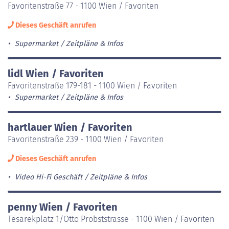
Favoritenstraße 77 - 1100 Wien / Favoriten
Dieses Geschäft anrufen
Supermarket
Zeitpläne & Infos
lidl Wien / Favoriten
Favoritenstraße 179-181 - 1100 Wien / Favoriten
Supermarket
Zeitpläne & Infos
hartlauer Wien / Favoriten
Favoritenstraße 239 - 1100 Wien / Favoriten
Dieses Geschäft anrufen
Video Hi-Fi Geschäft
Zeitpläne & Infos
penny Wien / Favoriten
Tesarekplatz 1/Otto Probststrasse - 1100 Wien / Favoriten