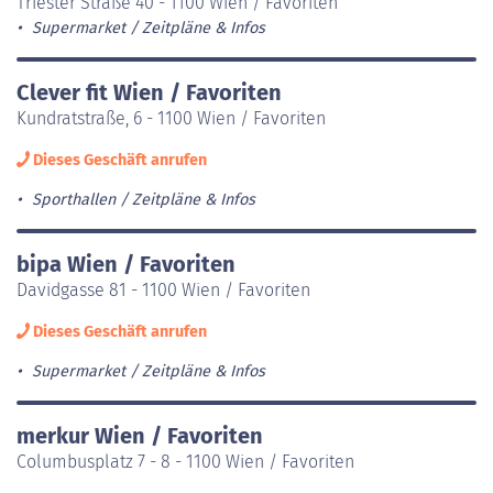
Triester Straße 40 - 1100 Wien / Favoriten
Supermarket
Zeitpläne & Infos
Clever fit Wien / Favoriten
Kundratstraße, 6 - 1100 Wien / Favoriten
Dieses Geschäft anrufen
Sporthallen
Zeitpläne & Infos
bipa Wien / Favoriten
Davidgasse 81 - 1100 Wien / Favoriten
Dieses Geschäft anrufen
Supermarket
Zeitpläne & Infos
merkur Wien / Favoriten
Columbusplatz 7 - 8 - 1100 Wien / Favoriten