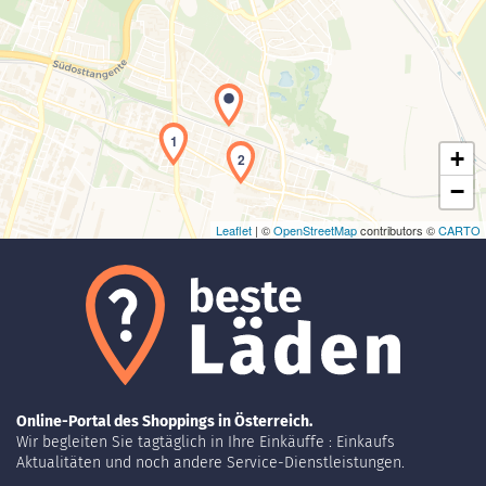
Laden der Karte...
1
+
2
−
Leaflet
| ©
OpenStreetMap
contributors ©
CARTO
Online-Portal des Shoppings in Österreich.
Wir begleiten Sie tagtäglich in Ihre Einkäuffe : Einkaufs
Aktualitäten und noch andere Service-Dienstleistungen.