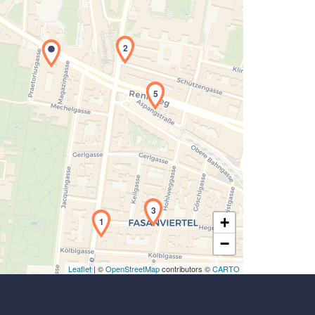
2
5
Laden der Karte...
3
+
1
−
Leaflet
| ©
OpenStreetMap
contributors ©
CARTO