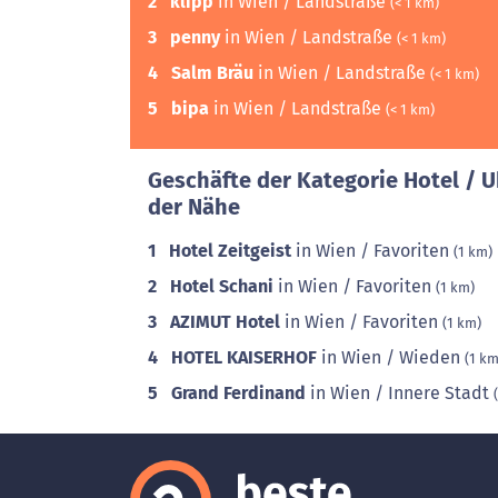
2
klipp
in Wien / Landstraße
(< 1 km)
3
penny
in Wien / Landstraße
(< 1 km)
4
Salm Bräu
in Wien / Landstraße
(< 1 km)
5
bipa
in Wien / Landstraße
(< 1 km)
Geschäfte der Kategorie Hotel / 
der Nähe
1
Hotel Zeitgeist
in Wien / Favoriten
(1 km)
2
Hotel Schani
in Wien / Favoriten
(1 km)
3
AZIMUT Hotel
in Wien / Favoriten
(1 km)
4
HOTEL KAISERHOF
in Wien / Wieden
(1 km
5
Grand Ferdinand
in Wien / Innere Stadt