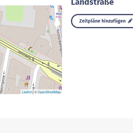
Landstraße
Zeitpläne hinzufügen
Leaflet
| ©
OpenStreetMap