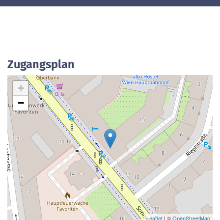
Zugangsplan
+
−
Leaflet
| ©
OpenStreetMap