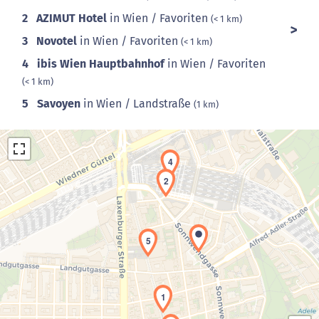
2
AZIMUT Hotel
in Wien / Favoriten
(< 1 km)
3
Novotel
in Wien / Favoriten
(< 1 km)
4
ibis Wien Hauptbahnhof
in Wien / Favoriten
(< 1 km)
5
Savoyen
in Wien / Landstraße
(1 km)
4
2
5
Laden der Karte...
1