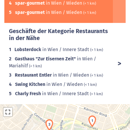
4
spar-gourmet
in Wien / Wieden
(< 1 km)
5
spar-gourmet
in Wien / Wieden
(< 1 km)
Geschäfte der Kategorie Restaurants
in der Nähe
1
Lobsterdock
in Wien / Innere Stadt
(< 1 km)
2
Gasthaus "Zur Eisernen Zeit"
in Wien /
Mariahilf
(< 1 km)
3
Restaurant Entler
in Wien / Wieden
(< 1 km)
4
Swing Kitchen
in Wien / Wieden
(< 1 km)
5
Charly Fresh
in Wien / Innere Stadt
(< 1 km)
1
3