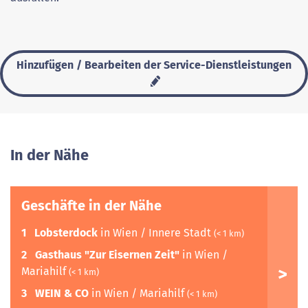
Hinzufügen / Bearbeiten der Service-Dienstleistungen
In der Nähe
Geschäfte in der Nähe
1
Lobsterdock
in Wien / Innere Stadt
(< 1 km)
2
Gasthaus "Zur Eisernen Zeit"
in Wien /
Mariahilf
(< 1 km)
3
WEIN & CO
in Wien / Mariahilf
(< 1 km)