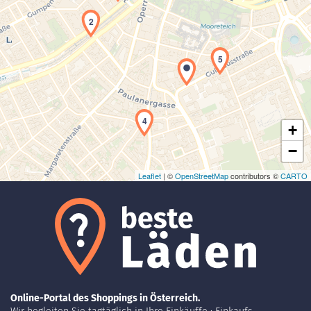
2
Laden der Karte...
5
4
+
−
Leaflet
| ©
OpenStreetMap
contributors ©
CARTO
Online-Portal des Shoppings in Österreich.