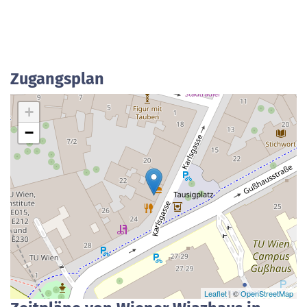
Zugangsplan
+
−
Leaflet
| ©
OpenStreetMap