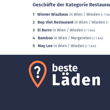
Geschäfte der Kategorie Restaura
1
Wiener Wiazhaus
in Wien / Wieden
(< 1 k
2
Bep Viet Restaurant
in Wien / Wieden
(<
3
El Burro
in Wien / Wieden
(< 1 km)
4
Bamboo
in Wien / Margareten
(< 1 km)
5
May Lee
in Wien / Wieden
(< 1 km)