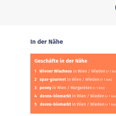
In der Nähe
Geschäfte in der Nähe
1
Wiener Wiazhaus
in Wien / Wieden
(< 1 k
2
spar-gourmet
in Wien / Wieden
(< 1 km)
3
penny
in Wien / Margareten
(< 1 km)
4
denns-biomarkt
in Wien / Wieden
(< 1 km
5
denns-biomarkt
in Wien / Wieden
(< 1 km