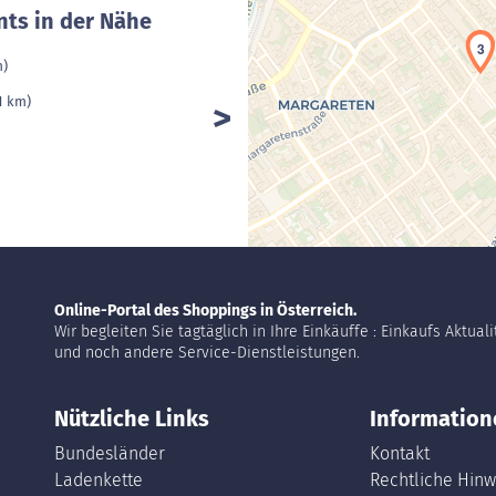
nts in der Nähe
3
m)
 1 km)
Online-Portal des Shoppings in Österreich.
Wir begleiten Sie tagtäglich in Ihre Einkäuffe : Einkaufs Aktual
und noch andere Service-Dienstleistungen.
Nützliche Links
Information
Bundesländer
Kontakt
Ladenkette
Rechtliche Hinw