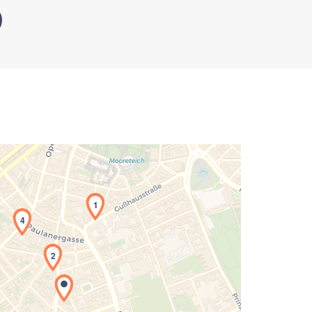
1
4
2
Laden der Karte...