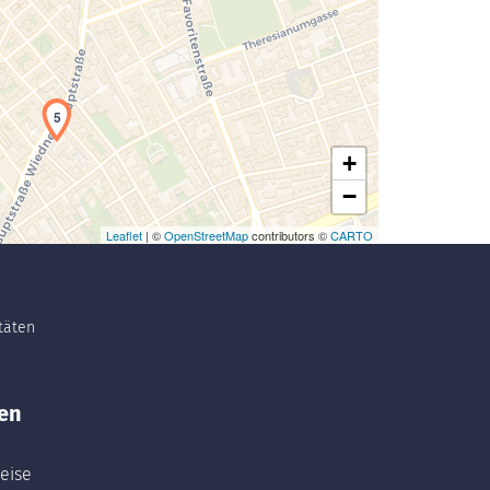
5
+
−
Leaflet
| ©
OpenStreetMap
contributors ©
CARTO
itäten
en
eise