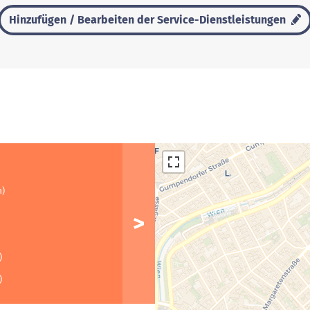
Hinzufügen / Bearbeiten der Service-Dienstleistungen
m)
)
)