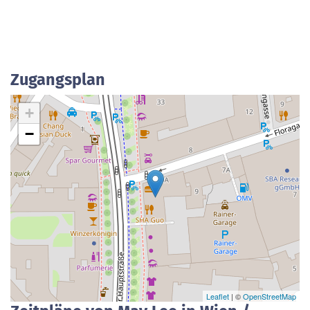
Zugangsplan
+
−
Leaflet
| ©
OpenStreetMap