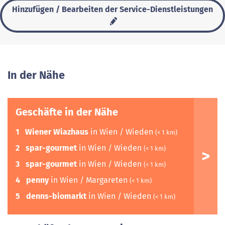
Hinzufügen / Bearbeiten der Service-Dienstleistungen
In der Nähe
Geschäfte in der Nähe
1
Wiener Wiazhaus
in Wien / Wieden
(< 1 km)
2
spar-gourmet
in Wien / Wieden
(< 1 km)
3
spar-gourmet
in Wien / Wieden
(< 1 km)
4
penny
in Wien / Margareten
(< 1 km)
5
denns-biomarkt
in Wien / Wieden
(< 1 km)