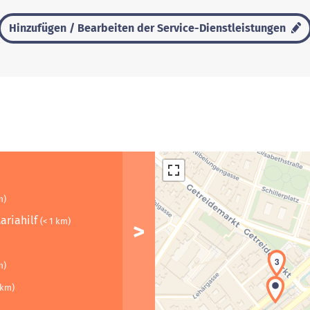
Hinzufügen / Bearbeiten der Service-Dienstleistungen
m)
ariahilf
(< 1 km)
3
m)
 km)