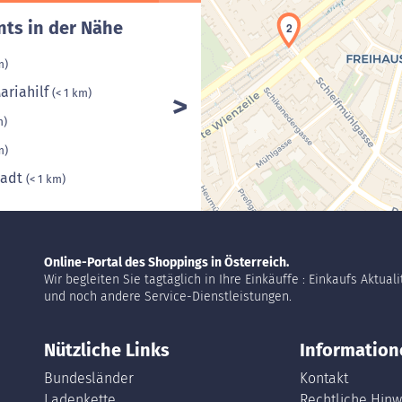
nts in der Nähe
2
m)
ariahilf
(< 1 km)
m)
m)
tadt
(< 1 km)
Online-Portal des Shoppings in Österreich.
Wir begleiten Sie tagtäglich in Ihre Einkäuffe : Einkaufs Aktual
und noch andere Service-Dienstleistungen.
Nützliche Links
Information
Bundesländer
Kontakt
Ladenkette
Rechtliche Hinw