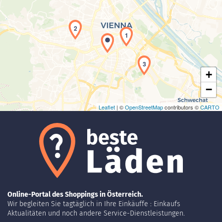
Laden der Karte...
2
1
3
+
−
Leaflet
| ©
OpenStreetMap
contributors ©
CARTO
Online-Portal des Shoppings in Österreich.
Wir begleiten Sie tagtäglich in Ihre Einkäuffe : Einkaufs
Aktualitäten und noch andere Service-Dienstleistungen.