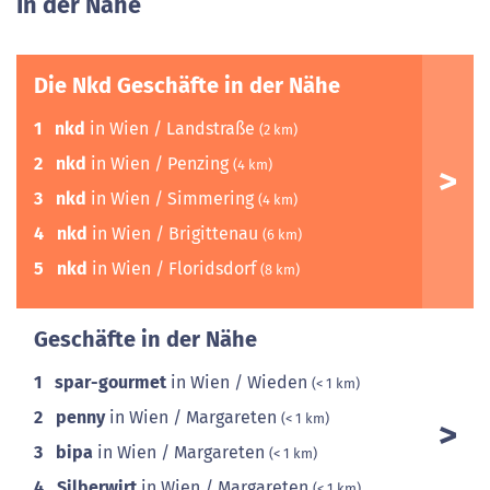
In der Nähe
Die Nkd Geschäfte in der Nähe
1
nkd
in Wien / Landstraße
(2 km)
2
nkd
in Wien / Penzing
(4 km)
3
nkd
in Wien / Simmering
(4 km)
4
nkd
in Wien / Brigittenau
(6 km)
5
nkd
in Wien / Floridsdorf
(8 km)
Geschäfte in der Nähe
1
spar-gourmet
in Wien / Wieden
(< 1 km)
2
penny
in Wien / Margareten
(< 1 km)
3
bipa
in Wien / Margareten
(< 1 km)
4
Silberwirt
in Wien / Margareten
(< 1 km)