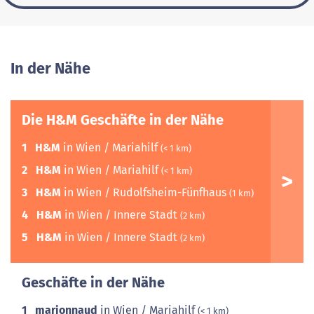
In der Nähe
Die H&M Geschäfte in der Nähe
1
H&M
in Wien / Mariahilf
(< 1 km)
2
H&M
in Wien / Mariahilf
(< 1 km)
3
H&M
in Wien / Rudolfsheim-Fünfhaus
(1 km)
4
H&M
in Wien / Innere Stadt
(2 km)
5
H&M
in Wien / Innere Stadt
(2 km)
Geschäfte in der Nähe
1
marionnaud
in Wien / Mariahilf
(< 1 km)