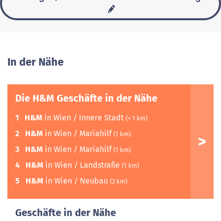
In der Nähe
Die H&M Geschäfte in der Nähe
1
H&M
in Wien / Innere Stadt
(< 1 km)
2
H&M
in Wien / Mariahilf
(1 km)
3
H&M
in Wien / Mariahilf
(1 km)
4
H&M
in Wien / Landstraße
(1 km)
5
H&M
in Wien / Neubau
(2 km)
Geschäfte in der Nähe