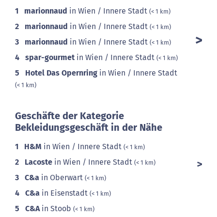
1
marionnaud
in Wien / Innere Stadt
(< 1 km)
2
marionnaud
in Wien / Innere Stadt
(< 1 km)
3
marionnaud
in Wien / Innere Stadt
(< 1 km)
4
spar-gourmet
in Wien / Innere Stadt
(< 1 km)
5
Hotel Das Opernring
in Wien / Innere Stadt
(< 1 km)
Geschäfte der Kategorie
Bekleidungsgeschäft in der Nähe
1
H&M
in Wien / Innere Stadt
(< 1 km)
2
Lacoste
in Wien / Innere Stadt
(< 1 km)
3
C&a
in Oberwart
(< 1 km)
4
C&a
in Eisenstadt
(< 1 km)
5
C&A
in Stoob
(< 1 km)