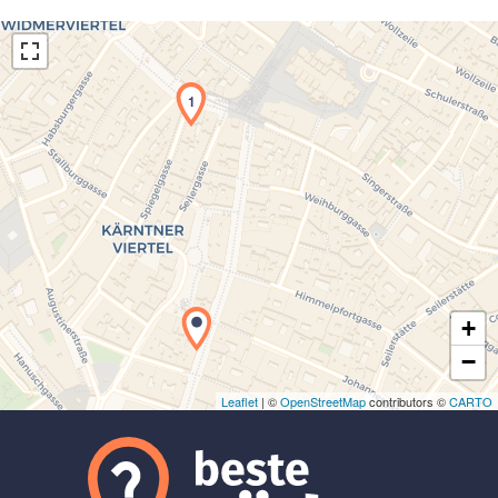
1
Laden der Karte...
+
−
Leaflet
| ©
OpenStreetMap
contributors ©
CARTO