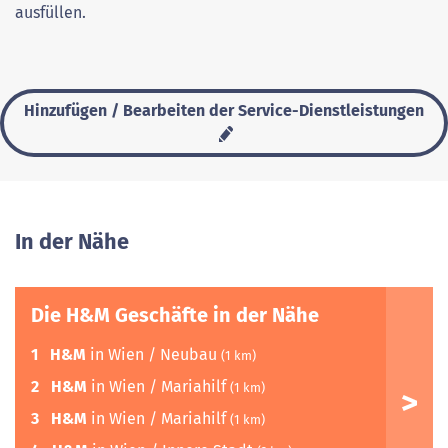
ausfüllen.
Hinzufügen / Bearbeiten der Service-Dienstleistungen
In der Nähe
Die H&M Geschäfte in der Nähe
1
H&M
in Wien / Neubau
(1 km)
2
H&M
in Wien / Mariahilf
(1 km)
3
H&M
in Wien / Mariahilf
(1 km)