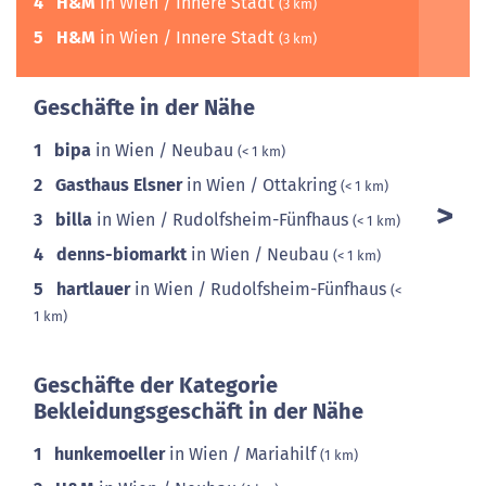
4
H&M
in Wien / Innere Stadt
(3 km)
5
H&M
in Wien / Innere Stadt
(3 km)
Geschäfte in der Nähe
1
bipa
in Wien / Neubau
(< 1 km)
2
Gasthaus Elsner
in Wien / Ottakring
(< 1 km)
3
billa
in Wien / Rudolfsheim-Fünfhaus
(< 1 km)
4
denns-biomarkt
in Wien / Neubau
(< 1 km)
5
hartlauer
in Wien / Rudolfsheim-Fünfhaus
(<
1 km)
Geschäfte der Kategorie
Bekleidungsgeschäft in der Nähe
1
hunkemoeller
in Wien / Mariahilf
(1 km)