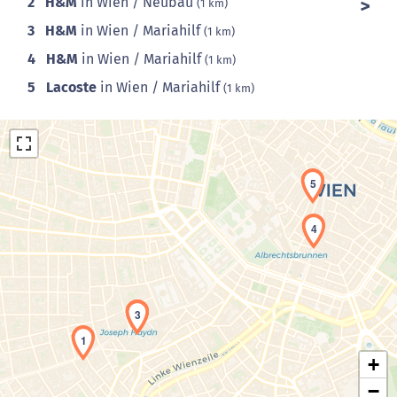
2
H&M
in Wien / Neubau
(1 km)
3
H&M
in Wien / Mariahilf
(1 km)
4
H&M
in Wien / Mariahilf
(1 km)
5
Lacoste
in Wien / Mariahilf
(1 km)
5
4
Laden der Karte...
2
3
1
+
−