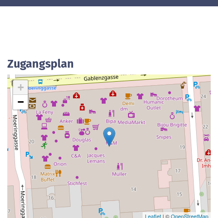
Zugangsplan
+
−
Leaflet
| ©
OpenStreetMap