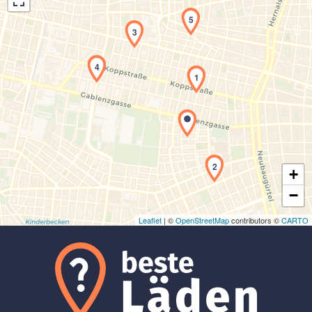
5
3
4
1
Laden der Karte...
2
+
−
Leaflet
| ©
OpenStreetMap
contributors ©
CARTO