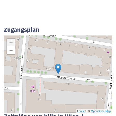
Zugangsplan
+
−
Leaflet
| ©
OpenStreetMap