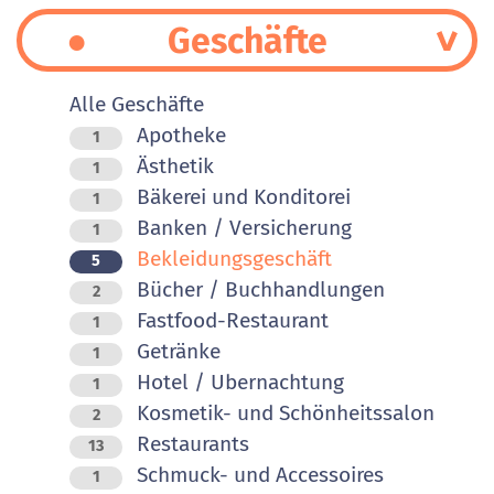
Geschäfte
Alle Geschäfte
Apotheke
1
Ästhetik
1
Bäkerei und Konditorei
1
Banken / Versicherung
1
Bekleidungsgeschäft
5
Bücher / Buchhandlungen
2
Fastfood-Restaurant
1
Getränke
1
Hotel / Ubernachtung
1
Kosmetik- und Schönheitssalon
2
Restaurants
13
Schmuck- und Accessoires
1