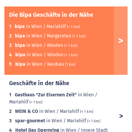
Die Bipa Geschäfte in der Nähe
1
bipa
in Wien / Mariahilf
(< 1 km)
2
bipa
in Wien / Margareten
(< 1 km)
3
bipa
in Wien / Wieden
(< 1 km)
4
bipa
in Wien / Wieden
(< 1 km)
5
bipa
in Wien / Neubau
(1 km)
Geschäfte in der Nähe
1
Gasthaus "Zur Eisernen Zeit"
in Wien /
Mariahilf
(< 1 km)
2
WEIN & CO
in Wien / Mariahilf
(< 1 km)
3
spar-gourmet
in Wien / Mariahilf
(< 1 km)
4
Hotel Das Opernring
in Wien / Innere Stadt