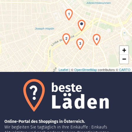
1
Laden der Karte...
2
4
3
+
−
Leaflet
| ©
OpenStreetMap
contributors ©
CARTO
Online-Portal des Shoppings in Österreich.
Wir begleiten Sie tagtäglich in Ihre Einkäuffe : Einkaufs