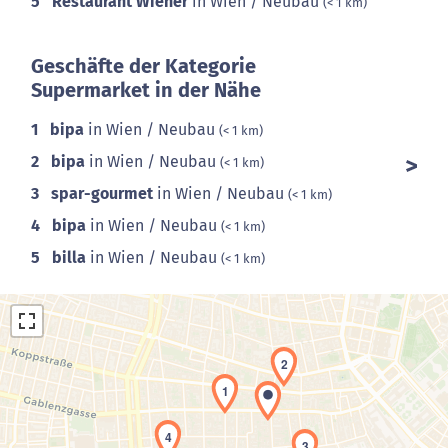
5
Restaurant Wiener
in Wien / Neubau
(< 1 km)
Geschäfte der Kategorie
Supermarket in der Nähe
1
bipa
in Wien / Neubau
(< 1 km)
2
bipa
in Wien / Neubau
(< 1 km)
3
spar-gourmet
in Wien / Neubau
(< 1 km)
4
bipa
in Wien / Neubau
(< 1 km)
5
billa
in Wien / Neubau
(< 1 km)
2
1
4
3